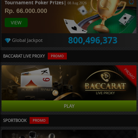
Tournament Poker Prizes|
08 Aug 2026
Rp. 66.000.000
VIEW
800,496,373
Global Jackpot
BACCARAT LIVE PROXY
PROMO
PROMO
PLAY
SPORTBOOK
PROMO