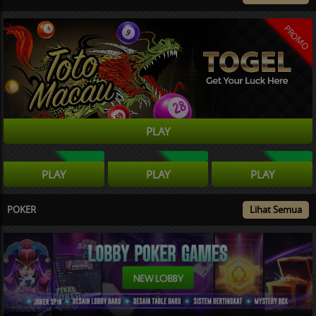
PROMO
PLAY
NEW
NEW
NEW
PLAY
PLAY
PLAY
POKER
Lihat Semua