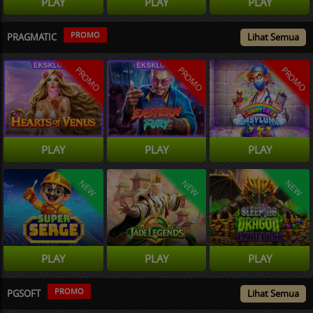
PLAY
PLAY
PLAY
PROMO
PRAGMATIC
Lihat Semua
PROMO
PROMO
PROMO
PLAY
PLAY
PLAY
NEW
NEW
NEW
PLAY
PLAY
PLAY
PROMO
PGSOFT
Lihat Semua