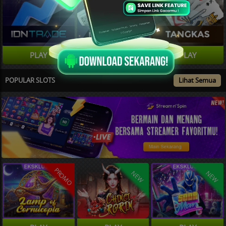
PLAY
PLAY
PLAY
POPULAR SLOTS
Lihat Semua
PROMO
NEW
NEW