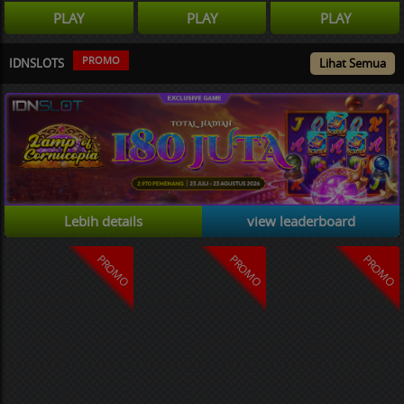
PLAY
PLAY
PLAY
PROMO
IDNSLOTS
Lihat Semua
Lebih details
view leaderboard
PROMO
PROMO
PROMO