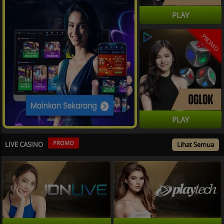
PLAY
PROMO
PLAY
PROMO
LIVE CASINO
Lihat Semua